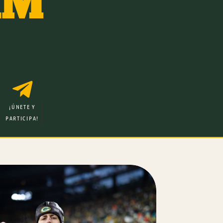
AM

¡ÚNETE Y
PARTICIPA!