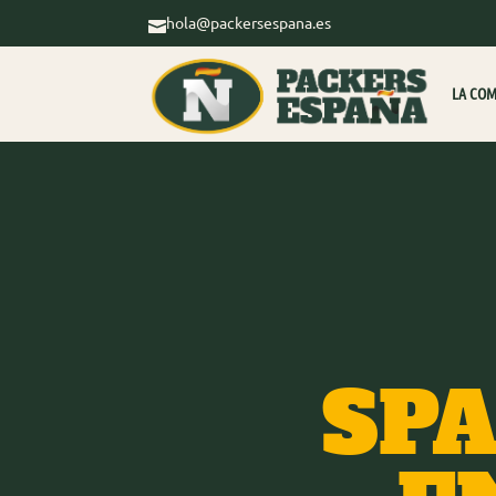
hola@packersespana.es

LA CO
SP