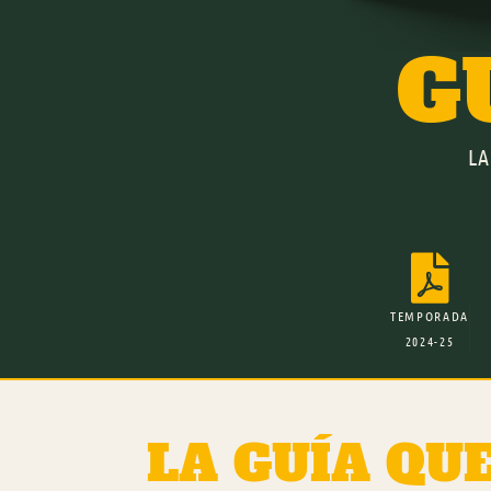
G
LA

TEMPORADA
2024-25
LA GUÍA QU