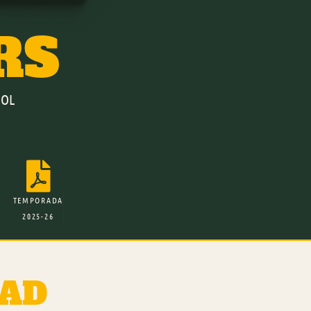
RS
ÑOL

TEMPORADA
2025-26
EAD