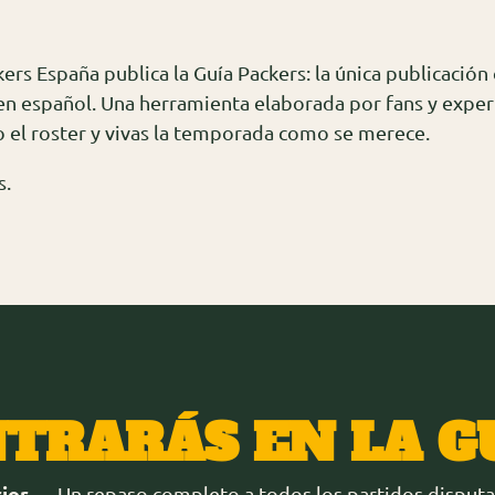
rs España publica la Guía Packers: la única publicaci
en español. Una herramienta elaborada por fans y exper
o el roster y vivas la temporada como se merece.
s.
TRARÁS EN LA G
ior
— Un repaso completo a todos los partidos disputad