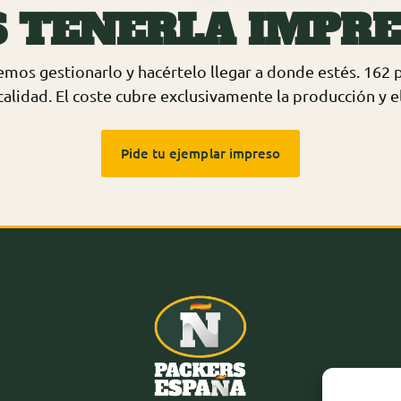
S TENERLA IMPR
emos gestionarlo y hacértelo llegar a donde estés. 162
alidad. El coste cubre exclusivamente la producción y el
Pide tu ejemplar impreso