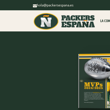
hola@packersespana.es

LA CO